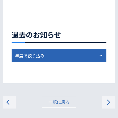
過去のお知らせ
arrow_back_ios
arrow_forward_ios
一覧に戻る