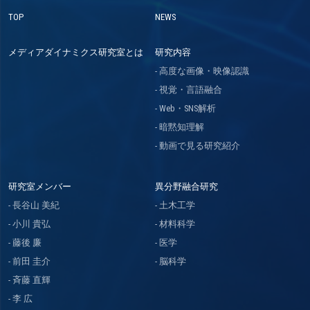
TOP
NEWS
メディアダイナミクス研究室とは
研究内容
高度な画像・映像認識
視覚・言語融合
Web・SNS解析
暗黙知理解
動画で見る研究紹介
研究室メンバー
異分野融合研究
長谷山 美紀
土木工学
小川 貴弘
材料科学
藤後 廉
医学
前田 圭介
脳科学
斉藤 直輝
李 広