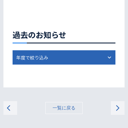
過去のお知らせ
arrow_back_ios
arrow_forward_ios
一覧に戻る