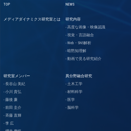
TOP
NEWS
メディアダイナミクス研究室とは
研究内容
高度な画像・映像認識
視覚・言語融合
Web・SNS解析
暗黙知理解
動画で見る研究紹介
研究室メンバー
異分野融合研究
長谷山 美紀
土木工学
小川 貴弘
材料科学
藤後 廉
医学
前田 圭介
脳科学
斉藤 直輝
李 広