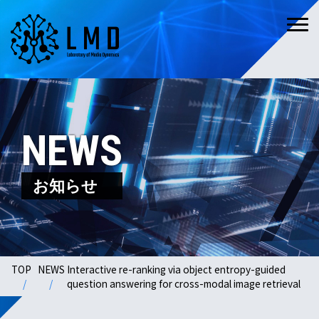
NEWS
お知らせ
TOP
NEWS
Interactive re-ranking via object entropy-guided
question answering for cross-modal image retrieval