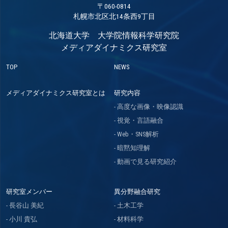
〒060-0814
札幌市北区北14条西9丁目
北海道大学 大学院情報科学研究院
メディアダイナミクス研究室
TOP
NEWS
メディアダイナミクス研究室とは
研究内容
高度な画像・映像認識
視覚・言語融合
Web・SNS解析
暗黙知理解
動画で見る研究紹介
研究室メンバー
異分野融合研究
長谷山 美紀
土木工学
小川 貴弘
材料科学