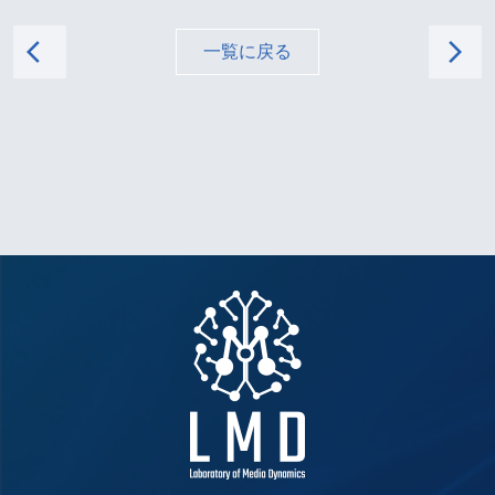
arrow_back_ios
arrow_forward_ios
一覧に戻る