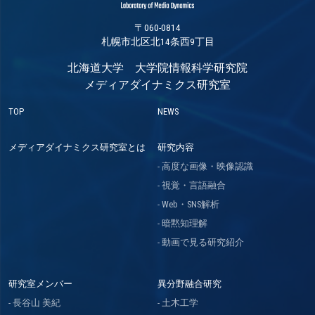
〒060-0814
札幌市北区北14条西9丁目
北海道大学 大学院情報科学研究院
メディアダイナミクス研究室
TOP
NEWS
メディアダイナミクス研究室とは
研究内容
高度な画像・映像認識
視覚・言語融合
Web・SNS解析
暗黙知理解
動画で見る研究紹介
研究室メンバー
異分野融合研究
長谷山 美紀
土木工学