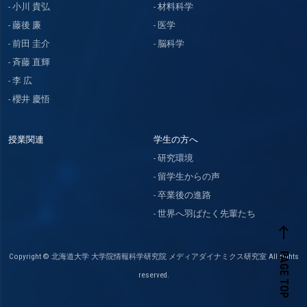
小川 貴弘
材料科学
藤後 廉
医学
前田 圭介
脳科学
斉藤 直輝
李 広
櫻井 慶悟
授業関連
学生の方へ
研究環境
留学生からの声
卒業後の進路
世界へ羽ばたく先輩たち
west
PAGE TOP
Copyright © 北海道大学 大学院情報科学研究院 メディアダイナミクス研究室 All rights
reserved.