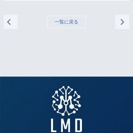
arrow_back_ios
arrow_forward_ios
一覧に戻る