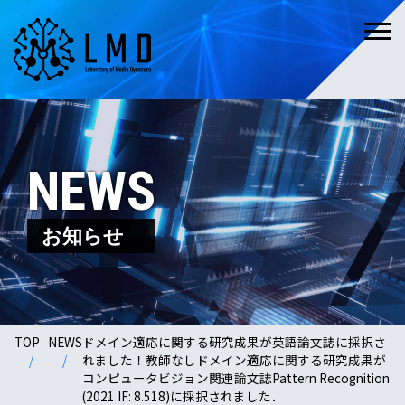
NEWS
お知らせ
TOP
NEWS
ドメイン適応に関する研究成果が英語論文誌に採択さ
れました！教師なしドメイン適応に関する研究成果が
コンピュータビジョン関連論文誌Pattern Recognition
(2021 IF: 8.518)に採択されました．