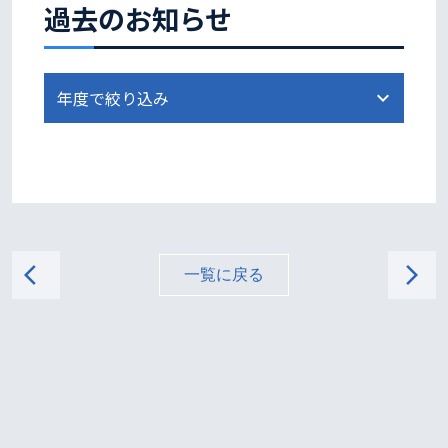
過去のお知らせ
arrow_back_ios
arrow_forward_ios
一覧に戻る