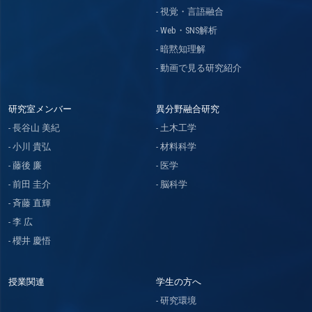
視覚・言語融合
Web・SNS解析
暗黙知理解
動画で見る研究紹介
研究室メンバー
異分野融合研究
長谷山 美紀
土木工学
小川 貴弘
材料科学
藤後 廉
医学
前田 圭介
脳科学
斉藤 直輝
李 広
櫻井 慶悟
授業関連
学生の方へ
研究環境