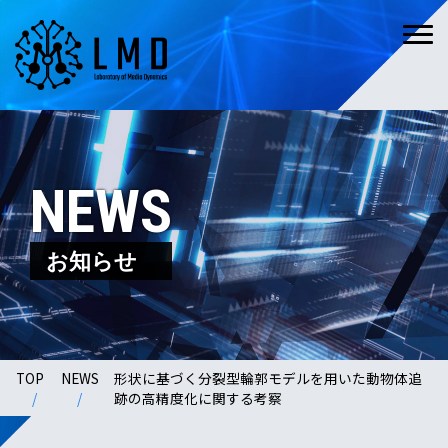
NEWS
お知らせ
TOP
NEWS
形状に基づく分裂型輪郭モデルを用いた動物体追
跡の高精度化に関する考察