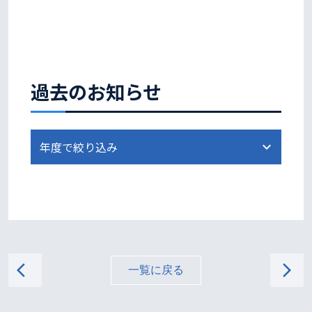
過去のお知らせ
arrow_back_ios
arrow_forward_ios
一覧に戻る