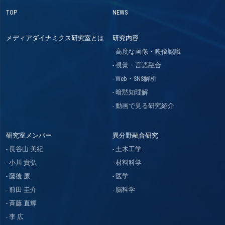
TOP
NEWS
メディアダイナミクス研究室とは
研究内容
高度な画像・映像認識
視覚・言語融合
Web・SNS解析
暗黙知理解
動画で見る研究紹介
研究室メンバー
異分野融合研究
長谷山 美紀
土木工学
小川 貴弘
材料科学
藤後 廉
医学
前田 圭介
脳科学
斉藤 直輝
李 広