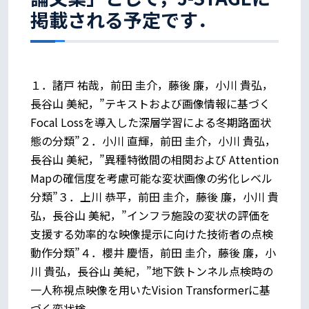
掲載される予定です．
１．諸戸 祐哉，前田 圭介，藤後 廉，小川 貴弘，
長谷山 美紀，”テキストおよび画像情報に基づく
Focal Lossを導入した深層学習による冬期路面状
態の分類”２．小川 直輝，前田 圭介，小川 貴弘，
長谷山 美紀，”異種特徴間の相関および Attention
Mapの確信度を考慮可能な変状画像の劣化レベル
分類”３．上川 恭平，前田 圭介，藤後 廉，小川 貴
弘，長谷山 美紀，”インフラ施設の変状の評価を
支援する効率的な映像提示に向けた技術者の点検
動作分類”４．櫻井 慶悟，前田 圭介，藤後 廉，小
川 貴弘，長谷山 美紀，”地下鉄トンネル点検時の
一人称視点映像を用いたVision Transformerに基
づく変状検