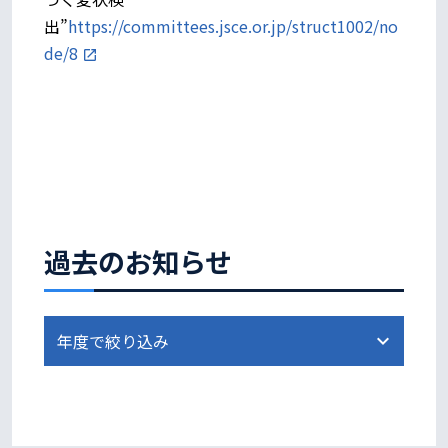
出”
https://committees.jsce.or.jp/struct1002/no
de/8
過去のお知らせ