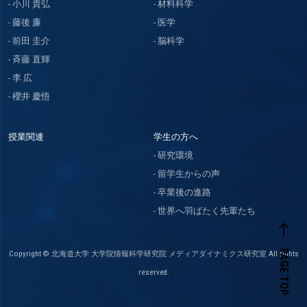
小川 貴弘
材料科学
藤後 廉
医学
前田 圭介
脳科学
斉藤 直輝
李 広
櫻井 慶悟
授業関連
学生の方へ
研究環境
留学生からの声
卒業後の進路
世界へ羽ばたく先輩たち
west
PAGE TOP
Copyright © 北海道大学 大学院情報科学研究院 メディアダイナミクス研究室 All rights
reserved.