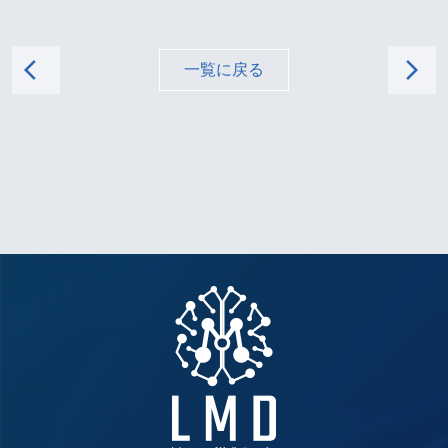
arrow_back_ios
arrow_forward_ios
一覧に戻る