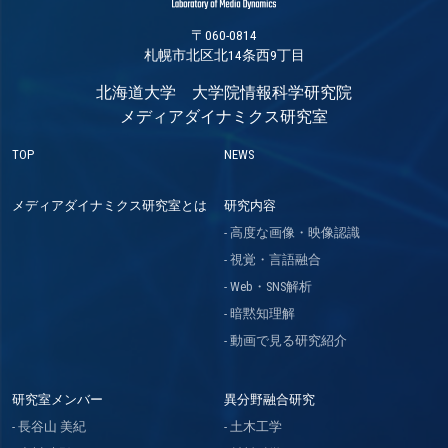
〒060-0814
札幌市北区北14条西9丁目
北海道大学 大学院情報科学研究院
メディアダイナミクス研究室
TOP
NEWS
メディアダイナミクス研究室とは
研究内容
高度な画像・映像認識
視覚・言語融合
Web・SNS解析
暗黙知理解
動画で見る研究紹介
研究室メンバー
異分野融合研究
長谷山 美紀
土木工学