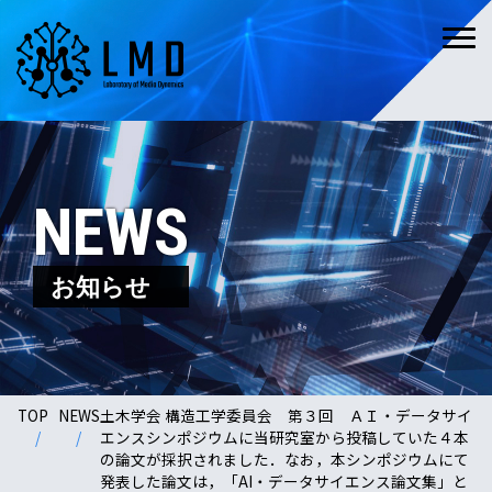
NEWS
お知らせ
TOP
NEWS
土木学会 構造工学委員会 第３回 ＡＩ・データサイ
エンスシンポジウムに当研究室から投稿していた４本
の論文が採択されました．なお，本シンポジウムにて
発表した論文は，「AI・データサイエンス論文集」と