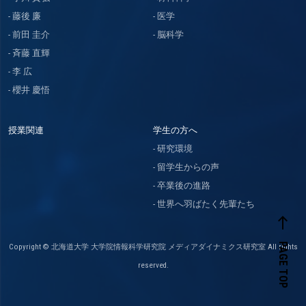
藤後 廉
医学
前田 圭介
脳科学
斉藤 直輝
李 広
櫻井 慶悟
授業関連
学生の方へ
研究環境
留学生からの声
卒業後の進路
世界へ羽ばたく先輩たち
west
PAGE TOP
Copyright © 北海道大学 大学院情報科学研究院 メディアダイナミクス研究室 All rights
reserved.