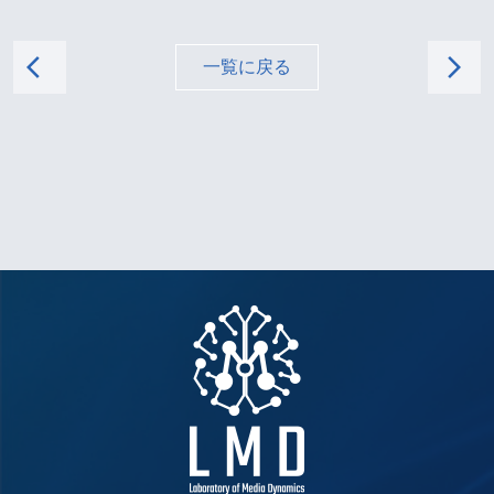
arrow_back_ios
arrow_forward_ios
一覧に戻る