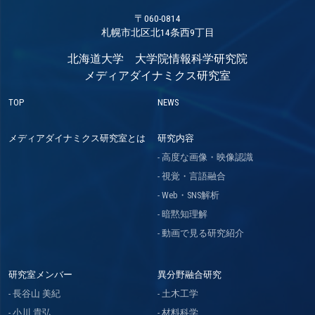
〒060-0814
札幌市北区北14条西9丁目
北海道大学 大学院情報科学研究院
メディアダイナミクス研究室
TOP
NEWS
メディアダイナミクス研究室とは
研究内容
高度な画像・映像認識
視覚・言語融合
Web・SNS解析
暗黙知理解
動画で見る研究紹介
研究室メンバー
異分野融合研究
長谷山 美紀
土木工学
小川 貴弘
材料科学