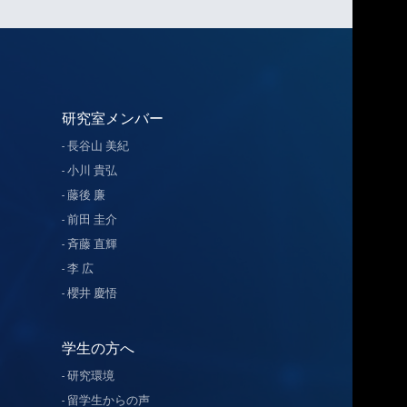
研究室メンバー
長谷山 美紀
小川 貴弘
藤後 廉
前田 圭介
斉藤 直輝
李 広
櫻井 慶悟
学生の方へ
研究環境
留学生からの声