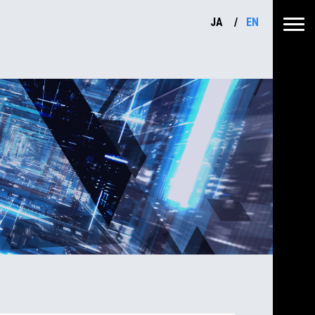
JA
EN