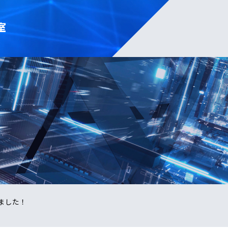
室
いました！