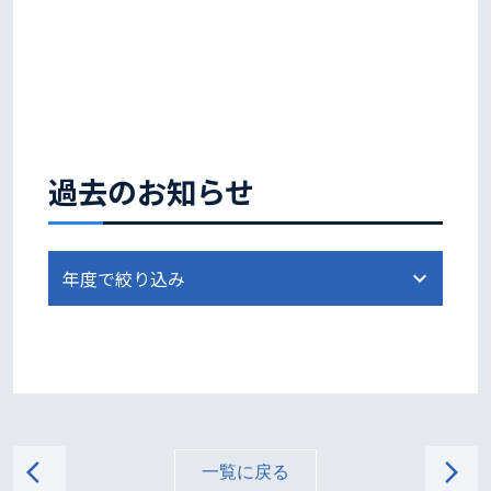
過去のお知らせ
arrow_back_ios
arrow_forward_ios
一覧に戻る