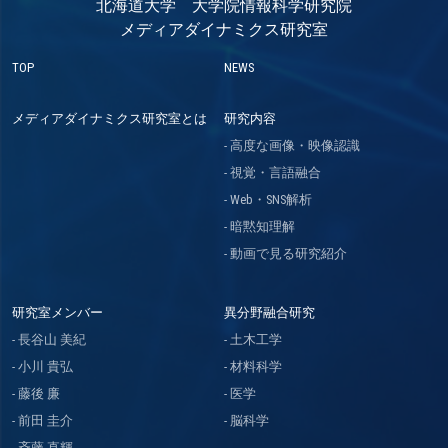
北海道大学 大学院情報科学研究院
メディアダイナミクス研究室
TOP
NEWS
メディアダイナミクス研究室とは
研究内容
高度な画像・映像認識
視覚・言語融合
Web・SNS解析
暗黙知理解
動画で見る研究紹介
研究室メンバー
異分野融合研究
長谷山 美紀
土木工学
小川 貴弘
材料科学
藤後 廉
医学
前田 圭介
脳科学
斉藤 直輝