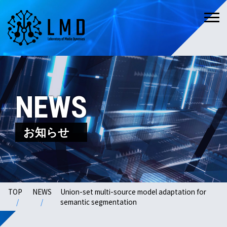
NEWS
お知らせ
TOP
NEWS
Union-set multi-source model adaptation for
semantic segmentation