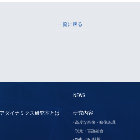
一覧に戻る
NEWS
アダイナミクス研究室とは
研究内容
高度な画像・映像認識
視覚・言語融合
Web・SNS解析