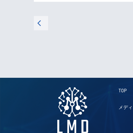
arrow_back_ios
TOP
メディ