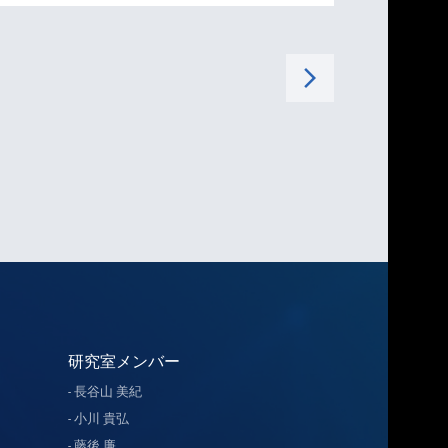
arrow_forward_ios
研究室メンバー
長谷山 美紀
小川 貴弘
藤後 廉