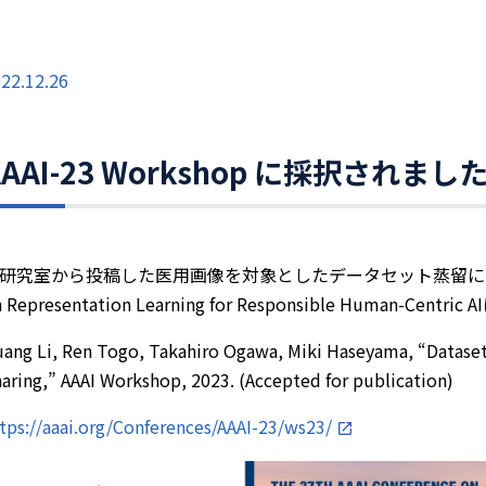
22.12.26
AAAI-23 Workshop に採択されまし
研究室から投稿した医用画像を対象としたデータセット蒸留に関する以
n Representation Learning for Responsible Human-Cen
ang Li, Ren Togo, Takahiro Ogawa, Miki Haseyama, “Dataset 
aring,” AAAI Workshop, 2023. (Accepted for publication)
tps://aaai.org/Conferences/AAAI-23/ws23/