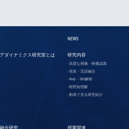
NEWS
アダイナミクス研究室とは
研究内容
高度な画像・映像認識
視覚・言語融合
Web・SNS解析
暗黙知理解
動画で見る研究紹介
融合研究
授業関連