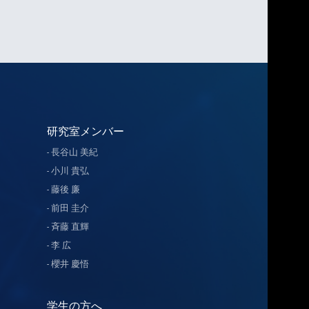
研究室メンバー
長谷山 美紀
小川 貴弘
藤後 廉
前田 圭介
斉藤 直輝
李 広
櫻井 慶悟
学生の方へ