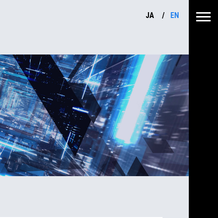
JA
EN