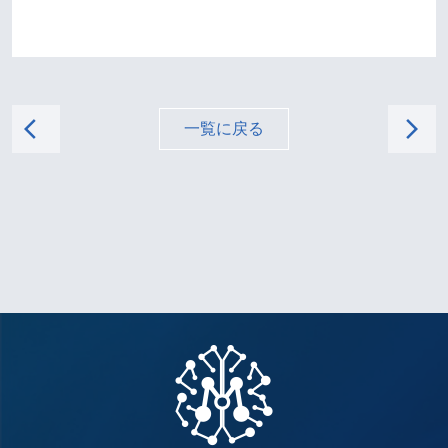
arrow_back_ios
arrow_forward_ios
一覧に戻る