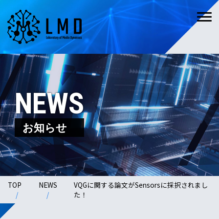
NEWS
お知らせ
TOP
NEWS
VQGに関する論文がSensorsに採択されまし
た！