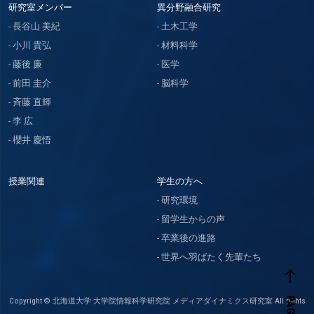
研究室メンバー
異分野融合研究
長谷山 美紀
土木工学
小川 貴弘
材料科学
藤後 廉
医学
前田 圭介
脳科学
斉藤 直輝
李 広
櫻井 慶悟
授業関連
学生の方へ
研究環境
留学生からの声
卒業後の進路
世界へ羽ばたく先輩たち
west
Copyright © 北海道大学 大学院情報科学研究院 メディアダイナミクス研究室 All rights