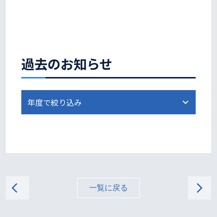
過去のお知らせ
arrow_back_ios
arrow_forward_ios
一覧に戻る