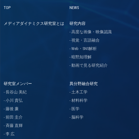
TOP
NEWS
メディアダイナミクス研究室とは
研究内容
高度な画像・映像認識
視覚・言語融合
Web・SNS解析
暗黙知理解
動画で見る研究紹介
研究室メンバー
異分野融合研究
長谷山 美紀
土木工学
小川 貴弘
材料科学
藤後 廉
医学
前田 圭介
脳科学
斉藤 直輝
李 広