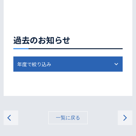
過去のお知らせ
arrow_back_ios
arrow_forward_ios
一覧に戻る