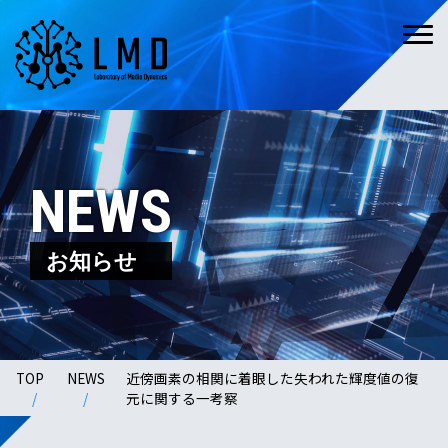
NEWS
お知らせ
TOP
NEWS
近傍画素の相関に着眼した失われた輝度値の復
元に関する一考察