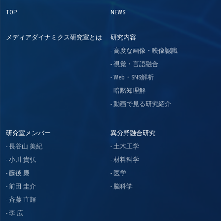
TOP
NEWS
メディアダイナミクス研究室とは
研究内容
高度な画像・映像認識
視覚・言語融合
Web・SNS解析
暗黙知理解
動画で見る研究紹介
研究室メンバー
異分野融合研究
長谷山 美紀
土木工学
小川 貴弘
材料科学
藤後 廉
医学
前田 圭介
脳科学
斉藤 直輝
李 広