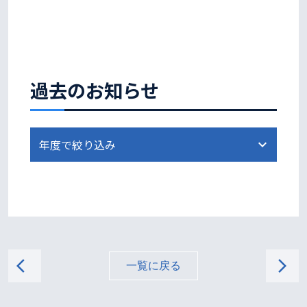
過去のお知らせ
arrow_back_ios
arrow_forward_ios
一覧に戻る