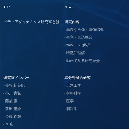
TOP
NEWS
メディアダイナミクス研究室とは
研究内容
高度な画像・映像認識
視覚・言語融合
Web・SNS解析
暗黙知理解
動画で見る研究紹介
研究室メンバー
異分野融合研究
長谷山 美紀
土木工学
小川 貴弘
材料科学
藤後 廉
医学
前田 圭介
脳科学
斉藤 直輝
李 広