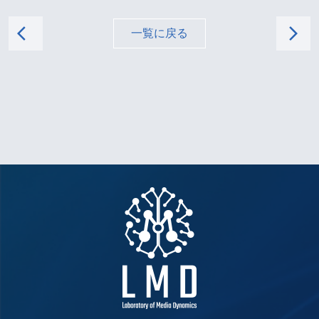
arrow_back_ios
arrow_forward_ios
一覧に戻る