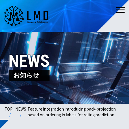
NEWS
お知らせ
TOP
NEWS
Feature integration introducing back-projection
based on ordering in labels for rating prediction