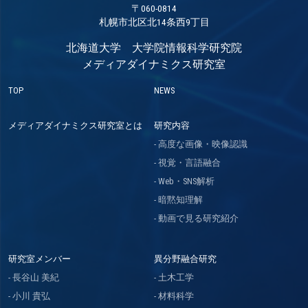
〒060-0814
札幌市北区北14条西9丁目
北海道大学 大学院情報科学研究院
メディアダイナミクス研究室
TOP
NEWS
メディアダイナミクス研究室とは
研究内容
高度な画像・映像認識
視覚・言語融合
Web・SNS解析
暗黙知理解
動画で見る研究紹介
研究室メンバー
異分野融合研究
長谷山 美紀
土木工学
小川 貴弘
材料科学