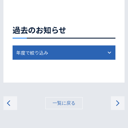
過去のお知らせ
arrow_back_ios
arrow_forward_ios
一覧に戻る