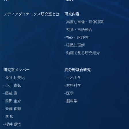
メディアダイナミクス研究室とは
研究内容
高度な画像・映像認識
視覚・言語融合
Web・SNS解析
暗黙知理解
動画で見る研究紹介
研究室メンバー
異分野融合研究
長谷山 美紀
土木工学
小川 貴弘
材料科学
藤後 廉
医学
前田 圭介
脳科学
斉藤 直輝
李 広
櫻井 慶悟