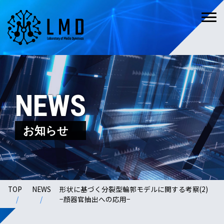
NEWS
お知らせ
TOP
NEWS
形状に基づく分裂型輪郭モデルに関する考察(2)
−顔器官抽出への応用−