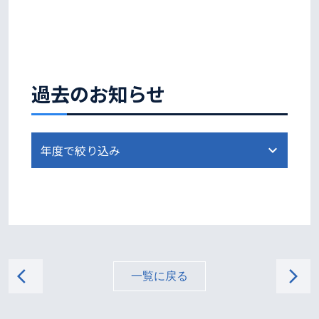
過去のお知らせ
arrow_back_ios
arrow_forward_ios
一覧に戻る