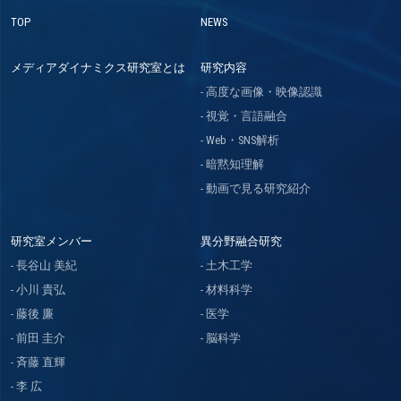
TOP
NEWS
メディアダイナミクス研究室とは
研究内容
高度な画像・映像認識
視覚・言語融合
Web・SNS解析
暗黙知理解
動画で見る研究紹介
研究室メンバー
異分野融合研究
長谷山 美紀
土木工学
小川 貴弘
材料科学
藤後 廉
医学
前田 圭介
脳科学
斉藤 直輝
李 広