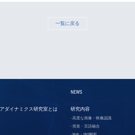
一覧に戻る
NEWS
アダイナミクス研究室とは
研究内容
高度な画像・映像認識
視覚・言語融合
Web・SNS解析