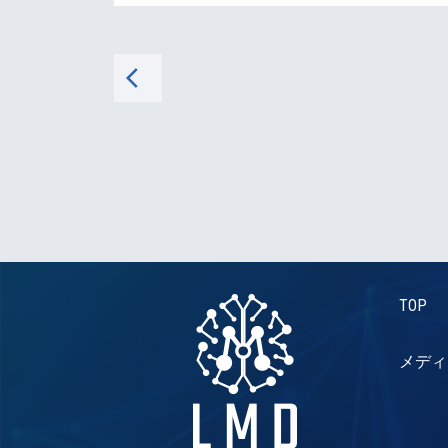
arrow_back_ios
TOP
メディ