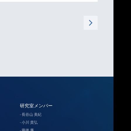
arrow_forward_ios
研究室メンバー
長谷山 美紀
小川 貴弘
藤後 廉