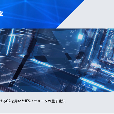
室
るGAを用いたIFSパラメータの量子化法