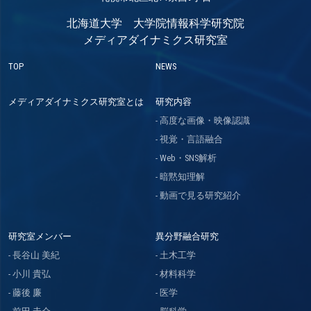
北海道大学 大学院情報科学研究院
メディアダイナミクス研究室
TOP
NEWS
メディアダイナミクス研究室とは
研究内容
高度な画像・映像認識
視覚・言語融合
Web・SNS解析
暗黙知理解
動画で見る研究紹介
研究室メンバー
異分野融合研究
長谷山 美紀
土木工学
小川 貴弘
材料科学
藤後 廉
医学