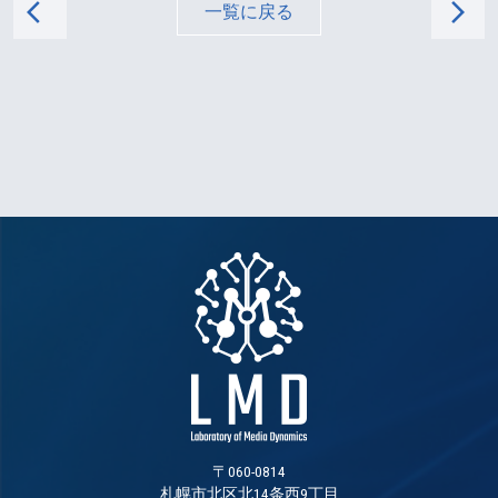
arrow_back_ios
arrow_forward_ios
一覧に戻る
〒060-0814
札幌市北区北14条西9丁目