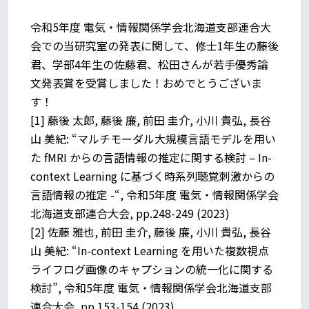
令和5年度 電気・情報関係学会北海道支部連合大
会での当研究室の発表に関して、修士1年生の藤後
君、学部4年生の佐藤君、松田さんが若手優秀論
文発表賞を受賞しました！おめでとうございま
す！
[1] 藤後 太郎, 藤後 廉, 前田 圭介, 小川 貴弘, 長谷
山 美紀: “マルチモーダル大規模言語モデルを用い
た fMRI からの言語情報の推定に関する検討 – In-
context Learning に基づく時系列聴覚刺激からの
言語情報の推定 -“, 令和5年度 電気・情報関係学会
北海道支部連合大会, pp.248-249 (2023)
[2] 佐藤 雅也, 前田 圭介, 藤後 廉, 小川 貴弘, 長谷
山 美紀: “In-context Learning を用いた複数視点
ライフログ画像のキャプションの統一化に関する
検討”, 令和5年度 電気・情報関係学会北海道支部
連合大会, pp.153-154 (2023)