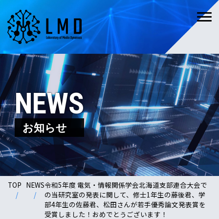
NEWS
お知らせ
TOP
NEWS
令和5年度 電気・情報関係学会北海道支部連合大会で
の当研究室の発表に関して、修士1年生の藤後君、学
部4年生の佐藤君、松田さんが若手優秀論文発表賞を
受賞しました！おめでとうございます！