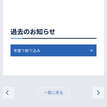
過去のお知らせ
arrow_back_ios
arrow_forward_ios
一覧に戻る