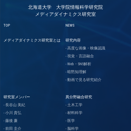
北海道大学 大学院情報科学研究院
メディアダイナミクス研究室
TOP
NEWS
メディアダイナミクス研究室とは
研究内容
高度な画像・映像認識
視覚・言語融合
Web・SNS解析
暗黙知理解
動画で見る研究紹介
研究室メンバー
異分野融合研究
長谷山 美紀
土木工学
小川 貴弘
材料科学
藤後 廉
医学
前田 圭介
脳科学