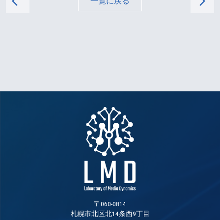
arrow_back_ios
arrow_forward_ios
一覧に戻る
〒060-0814
札幌市北区北14条西9丁目