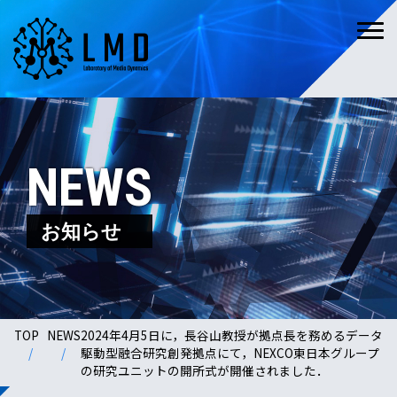
NEWS
お知らせ
TOP
NEWS
2024年4月5日に，長谷山教授が拠点長を務めるデータ
駆動型融合研究創発拠点にて，NEXCO東日本グループ
の研究ユニットの開所式が開催されました．