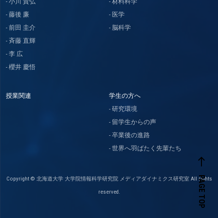
小川 貴弘
材料科学
藤後 廉
医学
前田 圭介
脳科学
斉藤 直輝
李 広
櫻井 慶悟
授業関連
学生の方へ
研究環境
留学生からの声
卒業後の進路
世界へ羽ばたく先輩たち
west
PAGE TOP
Copyright © 北海道大学 大学院情報科学研究院 メディアダイナミクス研究室 All rights
reserved.