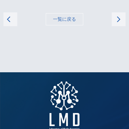
arrow_back_ios
arrow_forward_ios
一覧に戻る