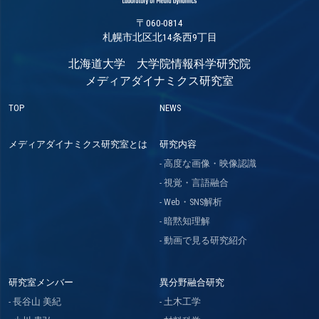
〒060-0814
札幌市北区北14条西9丁目
北海道大学 大学院情報科学研究院
メディアダイナミクス研究室
TOP
NEWS
メディアダイナミクス研究室とは
研究内容
高度な画像・映像認識
視覚・言語融合
Web・SNS解析
暗黙知理解
動画で見る研究紹介
研究室メンバー
異分野融合研究
長谷山 美紀
土木工学