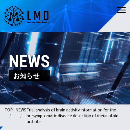
NEWS
お知らせ
TOP
NEWS
Trial analysis of brain activity information for the
presymptomatic disease detection of rheumatoid
arthritis