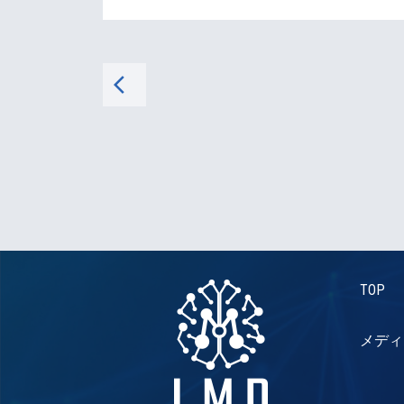
arrow_back_ios
TOP
メディ