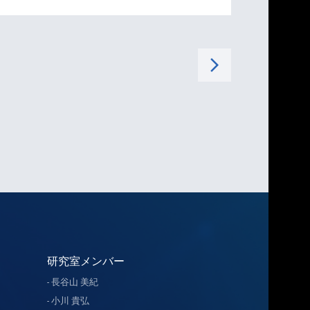
arrow_forward_ios
研究室メンバー
長谷山 美紀
小川 貴弘