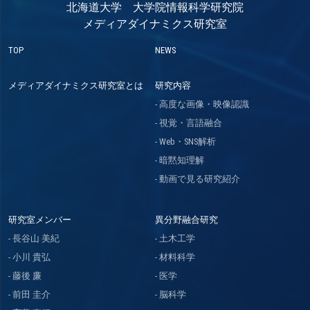
北海道大学 大学院情報科学研究院
メディアダイナミクス研究室
TOP
NEWS
メディアダイナミクス研究室とは
研究内容
高度な画像・映像認識
視覚・言語融合
Web・SNS解析
暗黙知理解
動画で見る研究紹介
研究室メンバー
異分野融合研究
長谷山 美紀
土木工学
小川 貴弘
材料科学
藤後 廉
医学
前田 圭介
脳科学