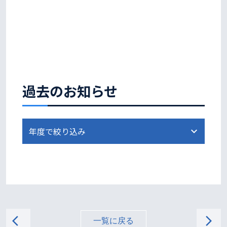
過去のお知らせ
arrow_back_ios
arrow_forward_ios
一覧に戻る