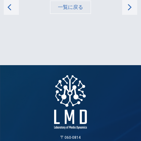
arrow_back_ios
arrow_forward_ios
一覧に戻る
〒060-0814