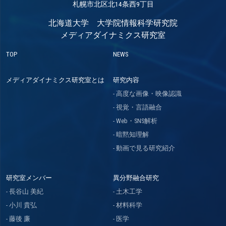
札幌市北区北14条西9丁目
北海道大学 大学院情報科学研究院
メディアダイナミクス研究室
TOP
NEWS
メディアダイナミクス研究室とは
研究内容
高度な画像・映像認識
視覚・言語融合
Web・SNS解析
暗黙知理解
動画で見る研究紹介
研究室メンバー
異分野融合研究
長谷山 美紀
土木工学
小川 貴弘
材料科学
藤後 廉
医学