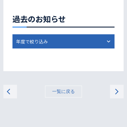
過去のお知らせ
arrow_back_ios
arrow_forward_ios
一覧に戻る