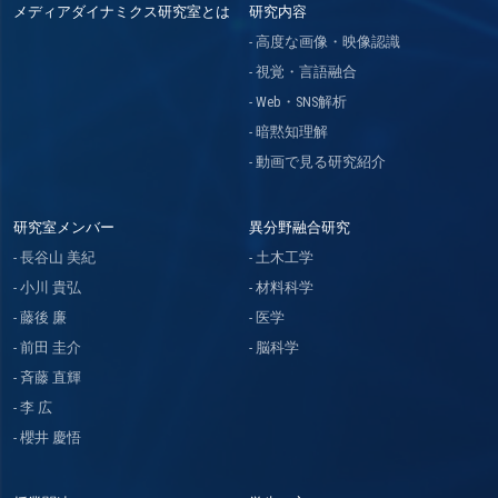
メディアダイナミクス研究室とは
研究内容
高度な画像・映像認識
視覚・言語融合
Web・SNS解析
暗黙知理解
動画で見る研究紹介
研究室メンバー
異分野融合研究
長谷山 美紀
土木工学
小川 貴弘
材料科学
藤後 廉
医学
前田 圭介
脳科学
斉藤 直輝
李 広
櫻井 慶悟