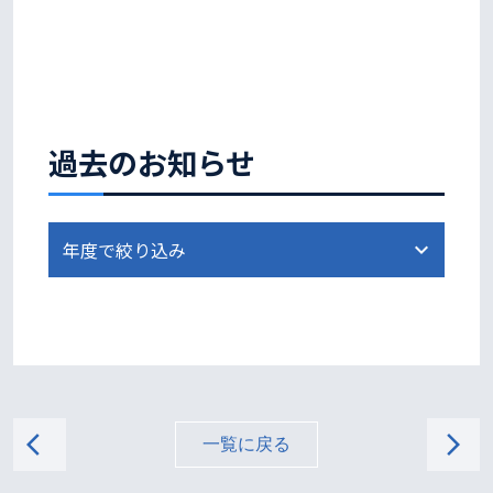
過去のお知らせ
arrow_back_ios
arrow_forward_ios
一覧に戻る