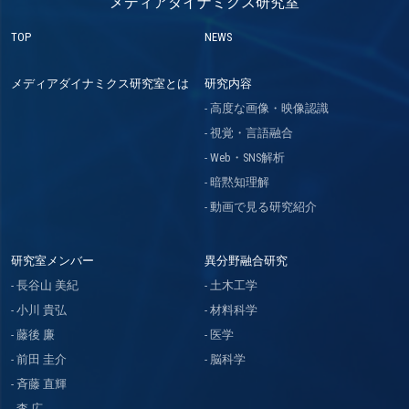
メディアダイナミクス研究室
TOP
NEWS
メディアダイナミクス研究室とは
研究内容
高度な画像・映像認識
視覚・言語融合
Web・SNS解析
暗黙知理解
動画で見る研究紹介
研究室メンバー
異分野融合研究
長谷山 美紀
土木工学
小川 貴弘
材料科学
藤後 廉
医学
前田 圭介
脳科学
斉藤 直輝
李 広