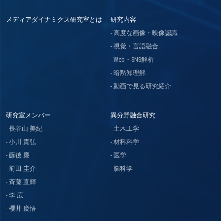
メディアダイナミクス研究室とは
研究内容
高度な画像・映像認識
視覚・言語融合
Web・SNS解析
暗黙知理解
動画で見る研究紹介
研究室メンバー
異分野融合研究
長谷山 美紀
土木工学
小川 貴弘
材料科学
藤後 廉
医学
前田 圭介
脳科学
斉藤 直輝
李 広
櫻井 慶悟