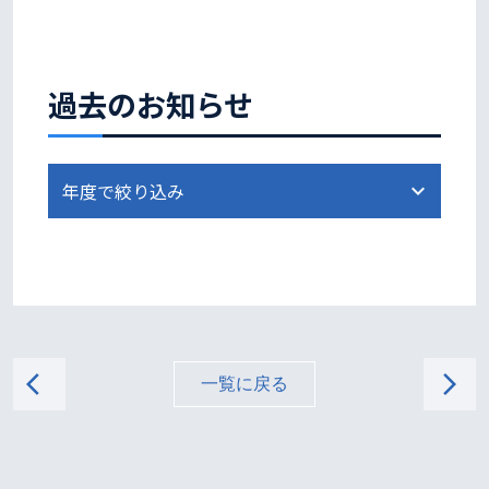
過去のお知らせ
arrow_back_ios
arrow_forward_ios
一覧に戻る