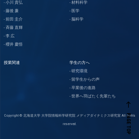
小川 貴弘
材料科学
藤後 廉
医学
前田 圭介
脳科学
斉藤 直輝
李 広
櫻井 慶悟
授業関連
学生の方へ
研究環境
留学生からの声
卒業後の進路
世界へ羽ばたく先輩たち
west
PAGE TOP
Copyright © 北海道大学 大学院情報科学研究院 メディアダイナミクス研究室 All rights
reserved.