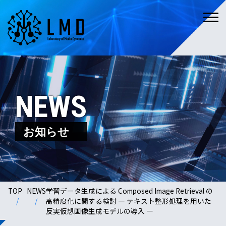
NEWS
お知らせ
TOP
NEWS
学習データ生成による Composed Image Retrieval の
高精度化に関する検討 — テキスト整形処理を用いた
反実仮想画像生成モデルの導入 —