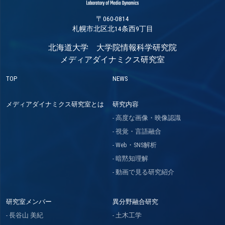
〒060-0814
札幌市北区北14条西9丁目
北海道大学 大学院情報科学研究院
メディアダイナミクス研究室
TOP
NEWS
メディアダイナミクス研究室とは
研究内容
高度な画像・映像認識
視覚・言語融合
Web・SNS解析
暗黙知理解
動画で見る研究紹介
研究室メンバー
異分野融合研究
長谷山 美紀
土木工学