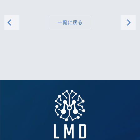
arrow_back_ios
arrow_forward_ios
一覧に戻る