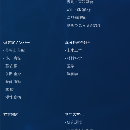
視覚・言語融合
Web・SNS解析
暗黙知理解
動画で見る研究紹介
研究室メンバー
異分野融合研究
長谷山 美紀
土木工学
小川 貴弘
材料科学
藤後 廉
医学
前田 圭介
脳科学
斉藤 直輝
李 広
櫻井 慶悟
授業関連
学生の方へ
研究環境