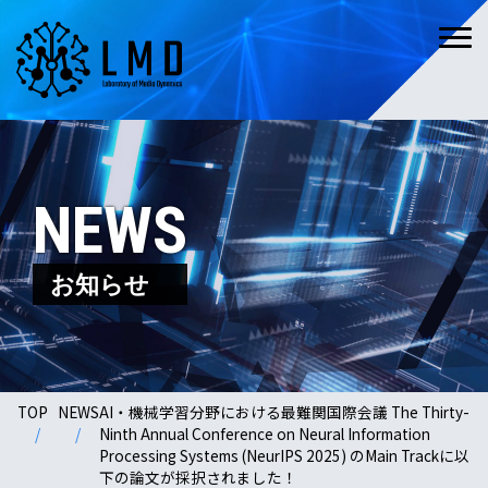
NEWS
お知らせ
TOP
NEWS
AI・機械学習分野における最難関国際会議 The Thirty-
Ninth Annual Conference on Neural Information
Processing Systems (NeurIPS 2025) のMain Trackに以
下の論文が採択されました！