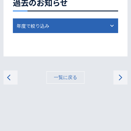
過去のお知らせ
arrow_back_ios
arrow_forward_ios
一覧に戻る