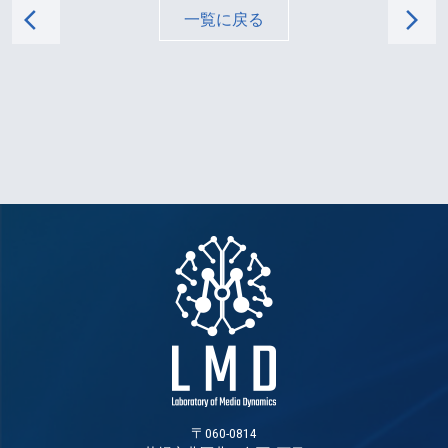
arrow_back_ios
arrow_forward_ios
一覧に戻る
〒060-0814