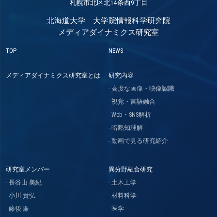
札幌市北区北14条西9丁目
北海道大学 大学院情報科学研究院
メディアダイナミクス研究室
TOP
NEWS
メディアダイナミクス研究室とは
研究内容
高度な画像・映像認識
視覚・言語融合
Web・SNS解析
暗黙知理解
動画で見る研究紹介
研究室メンバー
異分野融合研究
長谷山 美紀
土木工学
小川 貴弘
材料科学
藤後 廉
医学