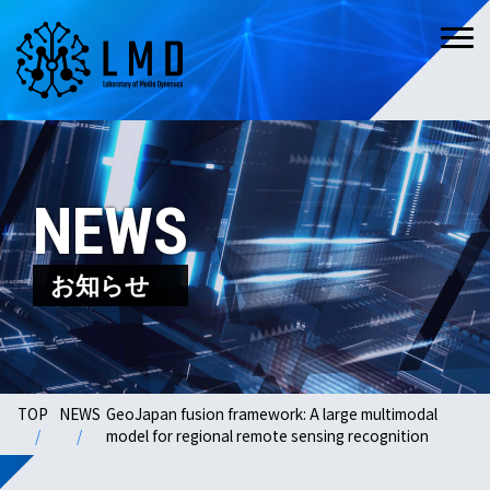
NEWS
お知らせ
TOP
NEWS
GeoJapan fusion framework: A large multimodal
model for regional remote sensing recognition