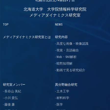
北海道大学 大学院情報科学研究院
メディアダイナミクス研究室
TOP
NEWS
メディアダイナミクス研究室とは
研究内容
高度な画像・映像認識
視覚・言語融合
Web・SNS解析
暗黙知理解
動画で見る研究紹介
研究室メンバー
異分野融合研究
長谷山 美紀
土木工学
小川 貴弘
材料科学
藤後 廉
医学