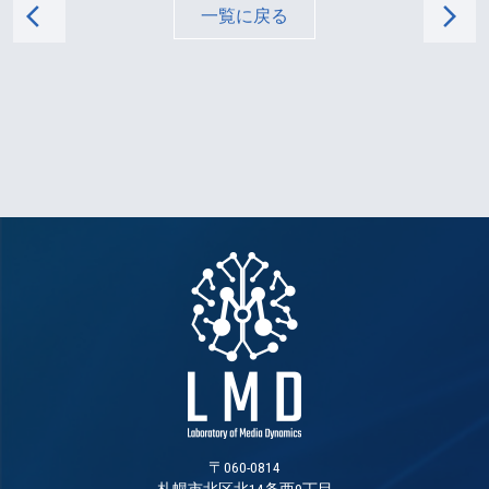
arrow_back_ios
arrow_forward_ios
一覧に戻る
〒060-0814
札幌市北区北14条西9丁目