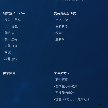
研究室メンバー
異分野融合研究
長谷山 美紀
土木工学
小川 貴弘
材料科学
藤後 廉
医学
前田 圭介
脳科学
斉藤 直輝
李 広
櫻井 慶悟
授業関連
学生の方へ
研究環境
留学生からの声
卒業後の進路
世界へ羽ばたく先輩たち
west