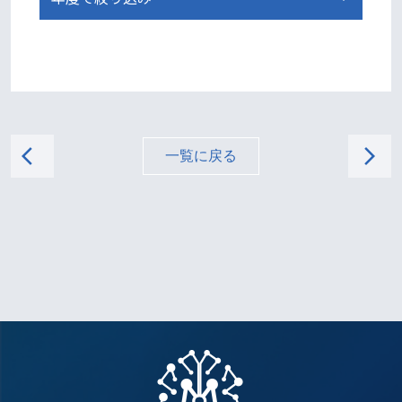
arrow_back_ios
arrow_forward_ios
一覧に戻る