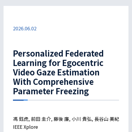
2026.06.02
Personalized Federated
Learning for Egocentric
Video Gaze Estimation
With Comprehensive
Parameter Freezing
馮 鈺虎, 前田 圭介, 藤後 廉, 小川 貴弘, 長谷山 美紀
IEEE Xplore