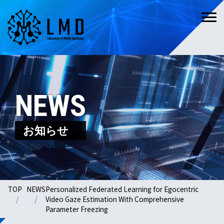
NEWS
お知らせ
TOP
NEWS
Personalized Federated Learning for Egocentric
Video Gaze Estimation With Comprehensive
Parameter Freezing