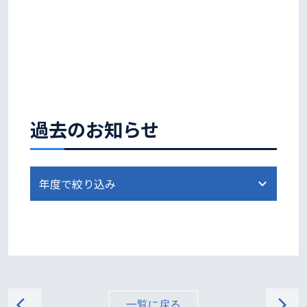
過去のお知らせ
arrow_back_ios
arrow_forward_ios
一覧に戻る