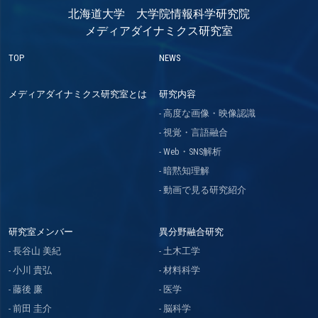
北海道大学 大学院情報科学研究院
メディアダイナミクス研究室
TOP
NEWS
メディアダイナミクス研究室とは
研究内容
高度な画像・映像認識
視覚・言語融合
Web・SNS解析
暗黙知理解
動画で見る研究紹介
研究室メンバー
異分野融合研究
長谷山 美紀
土木工学
小川 貴弘
材料科学
藤後 廉
医学
前田 圭介
脳科学