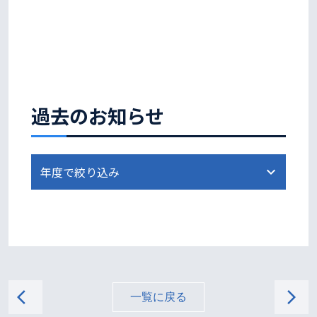
過去のお知らせ
arrow_back_ios
arrow_forward_ios
一覧に戻る