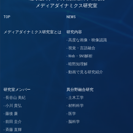
メディアダイナミクス研究室
TOP
NEWS
メディアダイナミクス研究室とは
研究内容
高度な画像・映像認識
視覚・言語融合
Web・SNS解析
暗黙知理解
動画で見る研究紹介
研究室メンバー
異分野融合研究
長谷山 美紀
土木工学
小川 貴弘
材料科学
藤後 廉
医学
前田 圭介
脳科学
斉藤 直輝