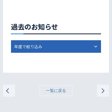
過去のお知らせ
arrow_back_ios
arrow_forward_ios
一覧に戻る