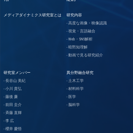
メディアダイナミクス研究室とは
研究内容
高度な画像・映像認識
視覚・言語融合
Web・SNS解析
暗黙知理解
動画で見る研究紹介
研究室メンバー
異分野融合研究
長谷山 美紀
土木工学
小川 貴弘
材料科学
藤後 廉
医学
前田 圭介
脳科学
斉藤 直輝
李 広
櫻井 慶悟