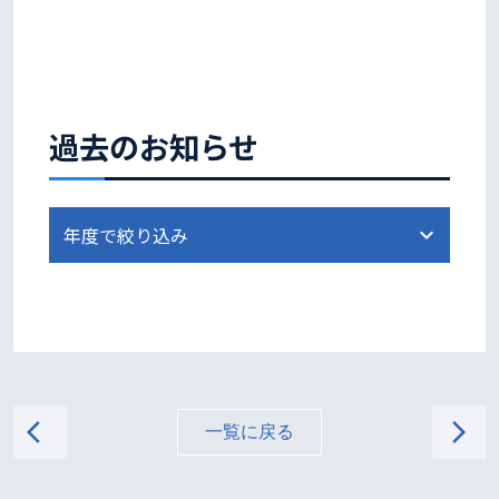
過去のお知らせ
arrow_back_ios
arrow_forward_ios
一覧に戻る