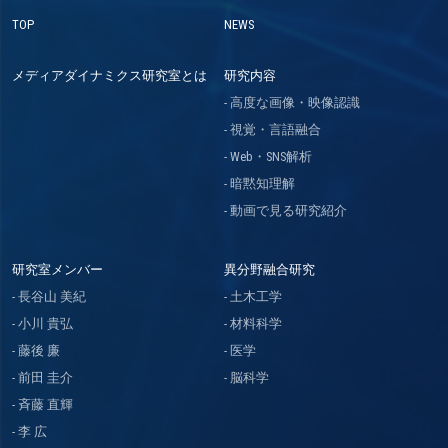
TOP
NEWS
メディアダイナミクス研究室とは
研究内容
高度な画像・映像認識
視覚・言語融合
Web・SNS解析
暗黙知理解
動画で見る研究紹介
研究室メンバー
異分野融合研究
長谷山 美紀
土木工学
小川 貴弘
材料科学
藤後 廉
医学
前田 圭介
脳科学
斉藤 直輝
李 広