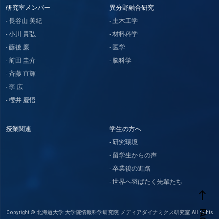
研究室メンバー
異分野融合研究
長谷山 美紀
土木工学
小川 貴弘
材料科学
藤後 廉
医学
前田 圭介
脳科学
斉藤 直輝
李 広
櫻井 慶悟
授業関連
学生の方へ
研究環境
留学生からの声
卒業後の進路
世界へ羽ばたく先輩たち
west
Copyright © 北海道大学 大学院情報科学研究院 メディアダイナミクス研究室 All rights