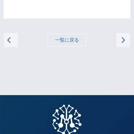
arrow_back_ios
arrow_forward_ios
一覧に戻る