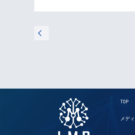
arrow_back_ios
TOP
メディ