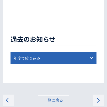
過去のお知らせ
arrow_back_ios
arrow_forward_ios
一覧に戻る