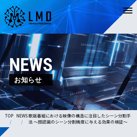
NEWS
お知らせ
TOP
NEWS
歌謡番組における映像の構造に注目したシーン分割手
法 ～顔認識のシーン分割精度に与える効果の検証～