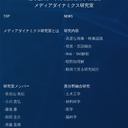
メディアダイナミクス研究室
TOP
NEWS
メディアダイナミクス研究室とは
研究内容
高度な画像・映像認識
視覚・言語融合
Web・SNS解析
暗黙知理解
動画で見る研究紹介
研究室メンバー
異分野融合研究
長谷山 美紀
土木工学
小川 貴弘
材料科学
藤後 廉
医学
前田 圭介
脳科学
斉藤 直輝