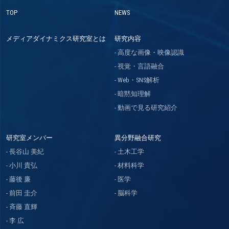
TOP
NEWS
メディアダイナミクス研究室とは
研究内容
高度な画像・映像認識
視覚・言語融合
Web・SNS解析
暗黙知理解
動画で見る研究紹介
研究室メンバー
異分野融合研究
長谷山 美紀
土木工学
小川 貴弘
材料科学
藤後 廉
医学
前田 圭介
脳科学
斉藤 直輝
李 広