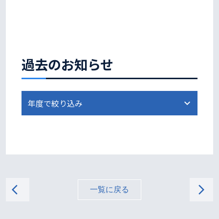
過去のお知らせ
arrow_back_ios
arrow_forward_ios
一覧に戻る