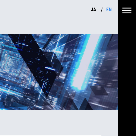
JA
EN