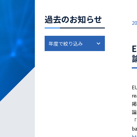
過去のお知らせ
20
E
EU
re
掲
論
「S
ba
ht