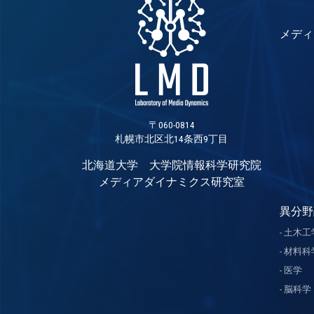
メディ
〒060-0814
札幌市北区北14条西9丁目
北海道大学 大学院情報科学研究院
メディアダイナミクス研究室
異分野
土木工
材料科
医学
脳科学