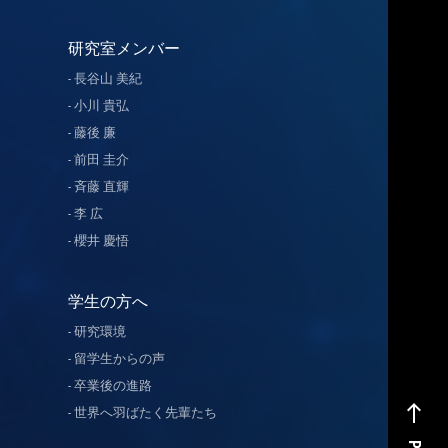
研究室メンバー
長谷山 美紀
小川 貴弘
藤後 廉
前田 圭介
斉藤 直輝
李 広
櫻井 慶悟
学生の方へ
研究環境
留学生からの声
卒業後の進路
west
世界へ羽ばたく先輩たち