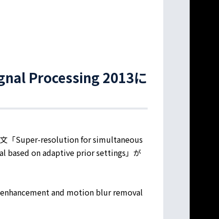
ignal Processing 2013に
論文「Super-resolution for simultaneous
al based on adaptive prior settings」が
on enhancement and motion blur removal