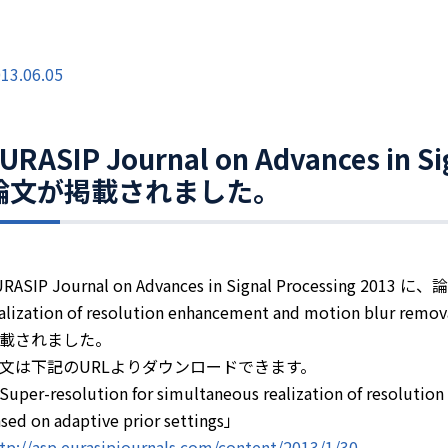
13.06.05
URASIP Journal on Advances in S
論文が掲載されました。
RASIP Journal on Advances in Signal Processing 2013 に、
alization of resolution enhancement and motion blur remov
載されました。
文は下記のURLよりダウンロードできます。
uper-resolution for simultaneous realization of resoluti
sed on adaptive prior settings」
tp://asp.eurasipjournals.com/content/2013/1/30