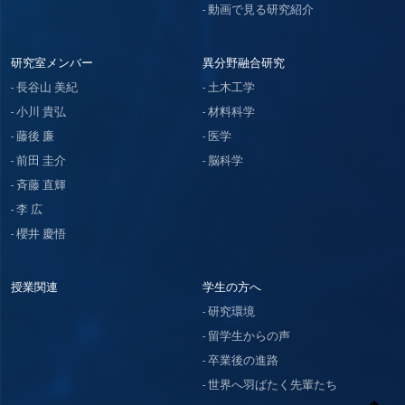
動画で見る研究紹介
研究室メンバー
異分野融合研究
長谷山 美紀
土木工学
小川 貴弘
材料科学
藤後 廉
医学
前田 圭介
脳科学
斉藤 直輝
李 広
櫻井 慶悟
授業関連
学生の方へ
研究環境
留学生からの声
卒業後の進路
世界へ羽ばたく先輩たち