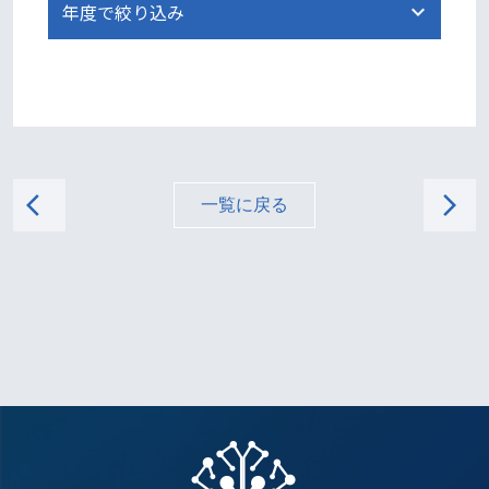
arrow_back_ios
arrow_forward_ios
一覧に戻る