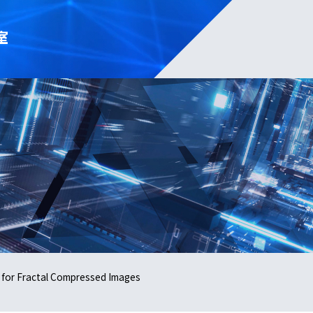
室
 for Fractal Compressed Images