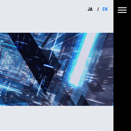
JA
EN