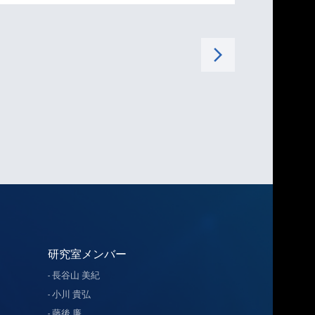
arrow_forward_ios
研究室メンバー
長谷山 美紀
小川 貴弘
藤後 廉