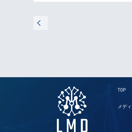
arrow_back_ios
TOP
メディ