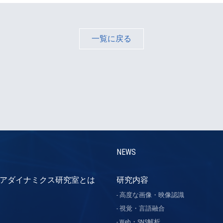
一覧に戻る
NEWS
アダイナミクス研究室とは
研究内容
高度な画像・映像認識
視覚・言語融合
Web・SNS解析