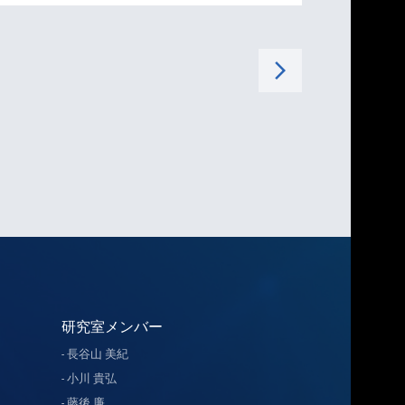
arrow_forward_ios
研究室メンバー
長谷山 美紀
小川 貴弘
藤後 廉