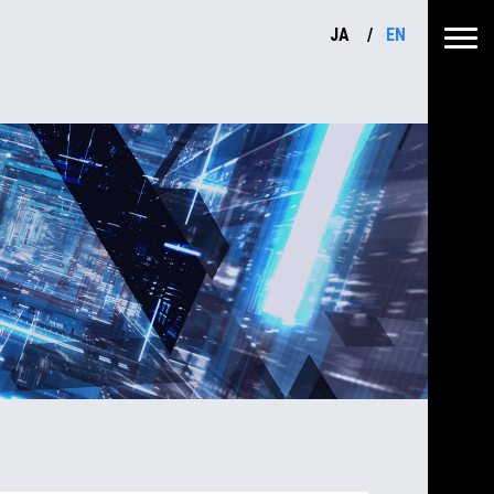
JA
EN