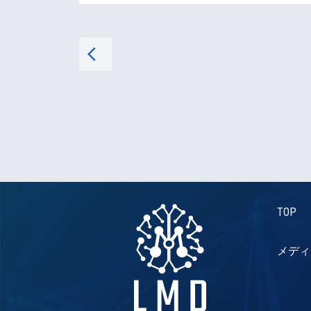
arrow_back_ios
TOP
メディ