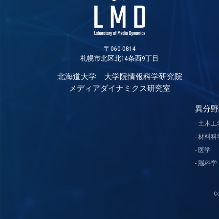
〒060-0814
札幌市北区北14条西9丁目
北海道大学 大学院情報科学研究院
メディアダイナミクス研究室
異分野
土木工
材料科
医学
脳科学
C