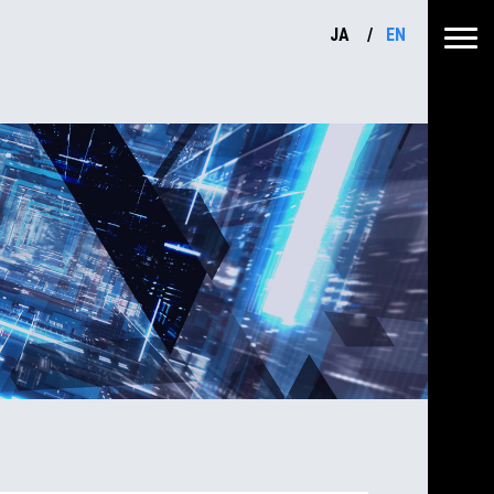
JA
EN