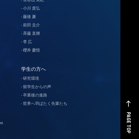
小川 貴弘
藤後 廉
前田 圭介
斉藤 直輝
李 広
櫻井 慶悟
学生の方へ
研究環境
留学生からの声
卒業後の進路
west
世界へ羽ばたく先輩たち
PAGE TOP
d.