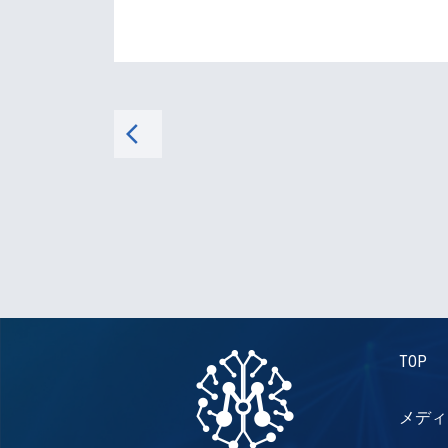
arrow_back_ios
TOP
メディ