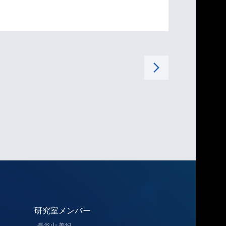
arrow_forward_ios
研究室メンバー
長谷山 美紀