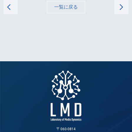
arrow_back_ios
arrow_forward_ios
一覧に戻る
〒060-0814