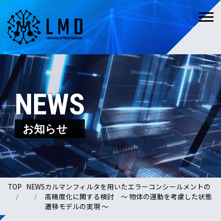
NEWS
お知らせ
TOP
NEWS
カルマンフィルタを用いたエラーコンシールメントの
高精度化に関する検討 ～ 物体の運動を考慮した状態
遷移モデルの実現 ～