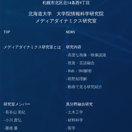
札幌市北区北14条西9丁目
北海道大学 大学院情報科学研究院
メディアダイナミクス研究室
TOP
NEWS
メディアダイナミクス研究室とは
研究内容
高度な画像・映像認識
視覚・言語融合
Web・SNS解析
暗黙知理解
動画で見る研究紹介
研究室メンバー
異分野融合研究
長谷山 美紀
土木工学
小川 貴弘
材料科学
藤後 廉
医学