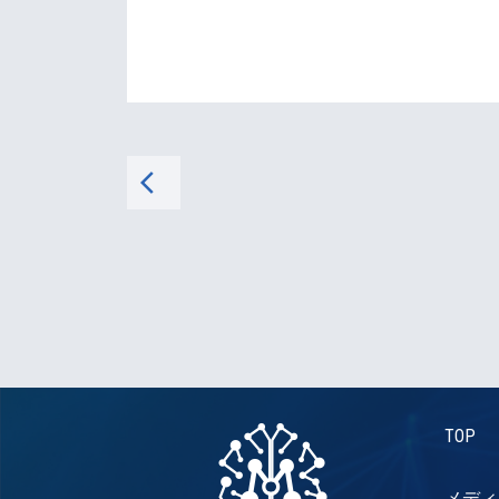
arrow_back_ios
TOP
メディ