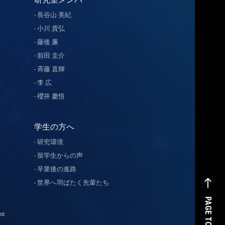
長谷山 美紀
小川 貴弘
藤後 廉
前田 圭介
斉藤 直輝
李 広
櫻井 慶悟
学生の方へ
研究環境
留学生からの声
卒業後の進路
west
世界へ羽ばたく先輩たち
PAGE TOP
d.