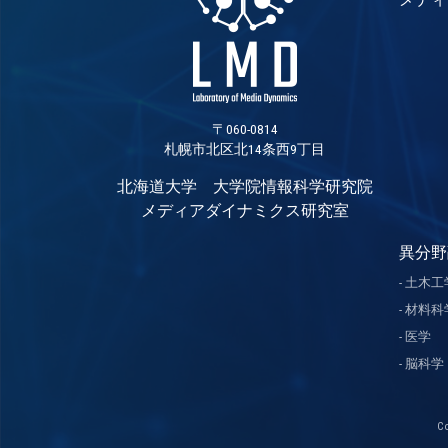
〒060-0814
札幌市北区北14条西9丁目
北海道大学 大学院情報科学研究院
メディアダイナミクス研究室
異分野
土木工
材料科
医学
脳科学
C