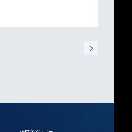
arrow_forward_ios
研究室メンバー