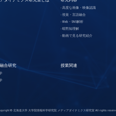
高度な画像・映像認識
視覚・言語融合
Web・SNS解析
暗黙知理解
動画で見る研究紹介
融合研究
授業関連
学
学
opyright © 北海道大学 大学院情報科学研究院 メディアダイナミクス研究室 All rights reserve