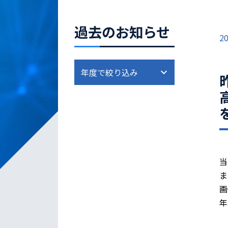
過去のお知らせ
20
当
ま
画
年